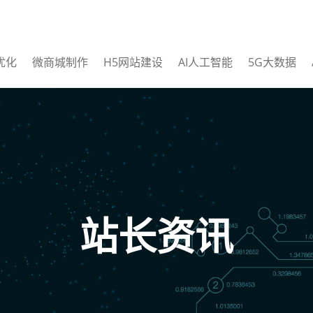
优化
微商城制作
H5网站建设
AI人工智能
5G大数据
站长资讯