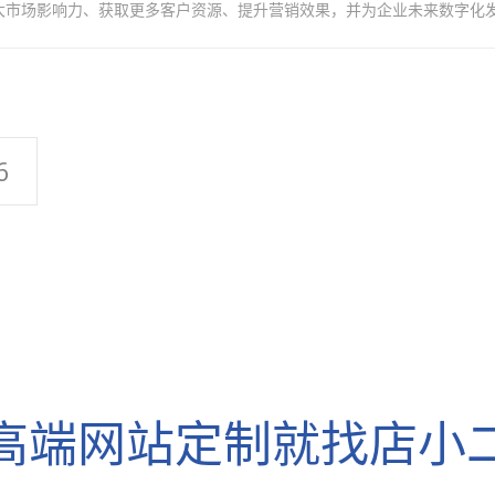
大市场影响力、获取更多客户资源、提升营销效果，并为企业未来数字化
6
高端网站定制就找店小