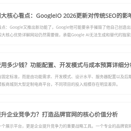
核心看点：GoogleIO 2026更新对传统SEO的
：Google又推出新功能了，Google他可能要亲手摧毁了他自己创造出
大核心优势详解网站仍然需要做，承载Google AI无法生成和替代的独
费用多少钱？功能配置、开发模式与成本预算详细分
有固定标准，而是由功能需求、开发模式、设计水平、服务器配置以及后
模板商城到大型定制电商平台，不同项目的投入规模存在明显差异。
提升企业竞争力？打造品牌官网的核心价值分析
一个展示平台，更是企业提升竞争力的重要战略工具。一个专业的品牌官