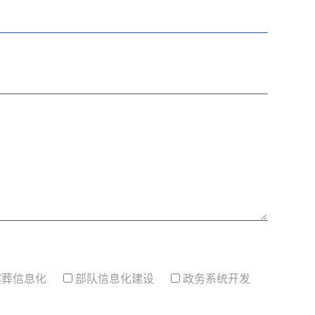
殡葬信息化
部队信息化建设
政务系统开发