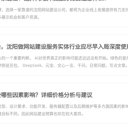
牌，选择一家靠谱的沈阳网站建设公司，都将为企业线上发展提供有力支
多展示机会和客户资源。
始，沈阳做网站建设服务实体行业应尽早入局深度使
的一个重要判断， AI对世界真正的影响可能还远远没有开始。绿色的是
例说豆包、 DeepSeek、元宝、文心一言、千问，日常问题，写点文章
受哪些因素影响？详细价格分析与建议
类型、设计要求、功能开发、服务器配置以及后期维护等多方面因素的影
展目标不同，因此网站建设预算也存在较大差异。