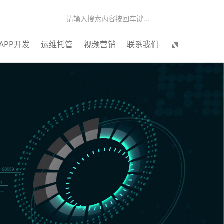
APP开发
运维托管
视频营销
联系我们