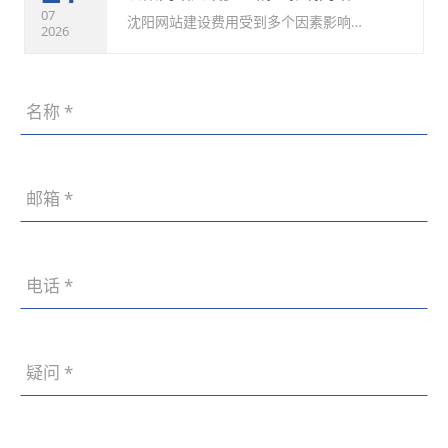
深度结合，为沈阳乃至全国的企业提供
07
沈阳网站建设费用受到多个因素影响，
2026
着前所未有的数字解决方案。
包括网站类型、设计要求、功能复杂程
度、开发方式以及后期服务等。因此，
17
不同企业的网站建设报价可能存在较大
迎接数字化浪潮：2026沈阳技术信用型网站建设公司推荐与实用指南
差异。
07
在充满活力的东北亚中心城市——沈
2026
阳，无论是大型集团、政府机构，还是
蓬勃发展的中小企业，对专业、可靠、
14
技术实力过硬且具备“技术信用”的网站
沈阳电商网站建设价格多少钱？商城设计开发流程！
建设服务商的需求日益迫切。所谓“技
07
沈阳电商网站建设价格多少钱由于商城
2026
术信用”，不仅指技术实力过硬，更意
类型、功能需求、设计标准、开发方式
味着项目交付的可靠性、服务的持续
及后期维护内容不同，实际费用会有所
性、以及数据安全的保障能力。
10
差异。建议企业在建设前充分梳理业务
沈阳深耕级网站建设公司精选：辽宁世纪兴做网站设计制作公司盘点指南核查四大核心维度
需求，与专业的网站建设公司深入沟
07
沈阳拥有众多深耕级网站建设公司，其
2026
通，制定适合自身发展的商城建设方
中辽宁世纪兴做网站设计制作公司凭借
案。
其过硬的技术实力脱颖而出。我们将从