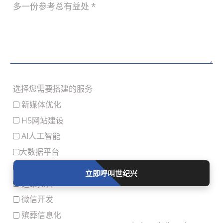
09
核查源码交付机制、原创设计保障、售
沈阳网站建设公司：借鉴“职业打假人”思维，锻造精品网站，提升服务质效
后运维体系、合规资质认证四大核心维
07
面对日益增长的市场需求，沈阳网站建
2026
度，为您盘点辽宁世纪兴的网站建设服
设公司若想脱颖而出，不妨借鉴“职业
务。
打假人”的某些核心思维与工作方法，
将“打假”的“要素”融入自身运营，从而
有效提升项目质量与服务效率，实现从
选择您需要搭建的服务
“量”到“质”的飞跃。
新媒体优化
H5网站建设
AI人工智能
大数据平台
APP开发
立即呼叫世纪兴
运维托管
微信开发
殡葬信息化