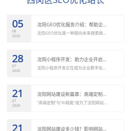
05
沈阳GEO优化服务介绍：帮助企业提升AI搜索曝光与品牌竞争力
08
沈阳GEO优化是一种面向未来搜索趋势
2026
的新型营销方式，通过优化企业内容结
构、提升品牌可信度、匹配用户问题需
28
求，帮助企业获得更多AI搜索曝光机
沈阳小程序开发：助力企业开启数字化发展新模式
会。
07
沈阳小程序开发正在成为企业数字化升
2026
级的重要方向。通过定制化的小程序建
设，企业可以提升服务效率、优化用户
21
体验、拓展营销渠道，实现线上线下融
沈阳网站建设新篇章：高端定制、AI赋能与世纪兴的AAA级信用承诺
合发展。未来，随着市场需求持续增
07
“高端定制”与“AI赋能”成为了沈阳网站
2026
长，小程序将在更多领域创造价值，帮
建设领域不可忽视的两大趋势，而世纪
助企业获得更大的发展空间。
兴做网站公司则以其前瞻性的布局和严
21
谨的执行，将这两者与AAA级信用标准
沈阳网站建设多少钱？影响网站开发报价的因素全面介绍