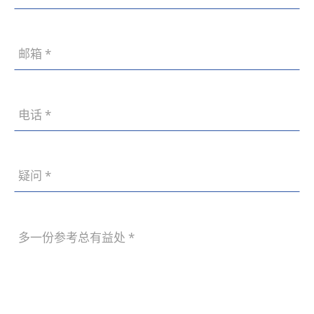
差异。
07
在充满活力的东北亚中心城市——沈
2026
阳，无论是大型集团、政府机构，还是
蓬勃发展的中小企业，对专业、可靠、
14
技术实力过硬且具备“技术信用”的网站
沈阳电商网站建设价格多少钱？商城设计开发流程！
建设服务商的需求日益迫切。所谓“技
07
沈阳电商网站建设价格多少钱由于商城
2026
术信用”，不仅指技术实力过硬，更意
类型、功能需求、设计标准、开发方式
味着项目交付的可靠性、服务的持续
及后期维护内容不同，实际费用会有所
性、以及数据安全的保障能力。
10
差异。建议企业在建设前充分梳理业务
沈阳深耕级网站建设公司精选：辽宁世纪兴做网站设计制作公司盘点指南核查四大核心维度
需求，与专业的网站建设公司深入沟
07
沈阳拥有众多深耕级网站建设公司，其
2026
通，制定适合自身发展的商城建设方
中辽宁世纪兴做网站设计制作公司凭借
案。
其过硬的技术实力脱颖而出。我们将从
09
核查源码交付机制、原创设计保障、售
沈阳网站建设公司：借鉴“职业打假人”思维，锻造精品网站，提升服务质效
后运维体系、合规资质认证四大核心维
07
面对日益增长的市场需求，沈阳网站建
2026
度，为您盘点辽宁世纪兴的网站建设服
设公司若想脱颖而出，不妨借鉴“职业
务。
打假人”的某些核心思维与工作方法，