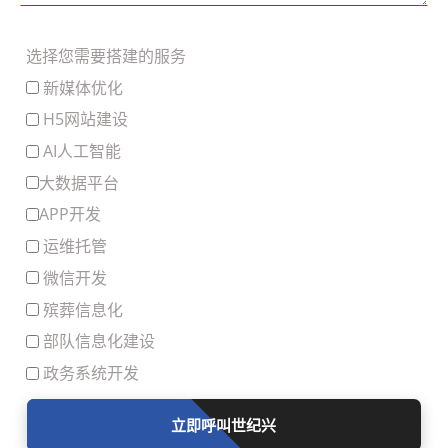
将“打假”的“要素”融入自身运营，从而
有效提升项目质量与服务效率，实现从
选择您需要搭建的服务
“量”到“质”的飞跃。
新媒体优化
H5网站建设
AI人工智能
大数据平台
APP开发
运维托管
微信开发
殡葬信息化
部队信息化建设
政务系统开发
立即呼叫世纪兴
滑动留言