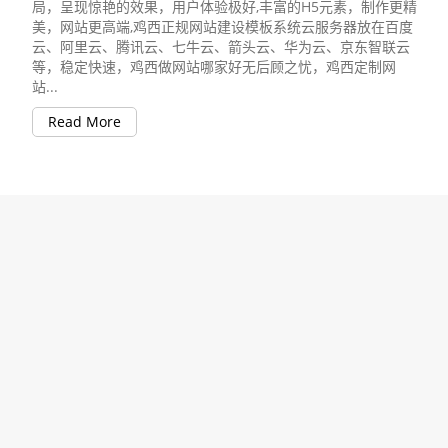
局，呈现惊艳的效果，用户体验极好,丰富的H5元素，制作更精
美，网站更高端,鸡西正规网站建设模板系统云服务器放在百度
云、阿里云、腾讯云、七牛云、箭头云、华为云、京东智联云
等，稳定快速，鸡西做网站哪家好无后顾之忧，鸡西定制网
站...
Read More