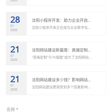
的新型营销方式，通过优化企业内容结
构、提升品牌可信度、匹配用户问题需
28
求，帮助企业获得更多AI搜索曝光机
沈阳小程序开发：助力企业开启数字化发展新模式
会。
07
沈阳小程序开发正在成为企业数字化升
2026
级的重要方向。通过定制化的小程序建
设，企业可以提升服务效率、优化用户
21
体验、拓展营销渠道，实现线上线下融
沈阳网站建设新篇章：高端定制、AI赋能与世纪兴的AAA级信用承诺
合发展。未来，随着市场需求持续增
07
“高端定制”与“AI赋能”成为了沈阳网站
2026
长，小程序将在更多领域创造价值，帮
建设领域不可忽视的两大趋势，而世纪
助企业获得更大的发展空间。
兴做网站公司则以其前瞻性的布局和严
21
谨的执行，将这两者与AAA级信用标准
沈阳网站建设多少钱？影响网站开发报价的因素全面介绍
深度结合，为沈阳乃至全国的企业提供
07
沈阳网站建设费用受到多个因素影响，
2026
着前所未有的数字解决方案。
包括网站类型、设计要求、功能复杂程
度、开发方式以及后期服务等。因此，
17
不同企业的网站建设报价可能存在较大
迎接数字化浪潮：2026沈阳技术信用型网站建设公司推荐与实用指南