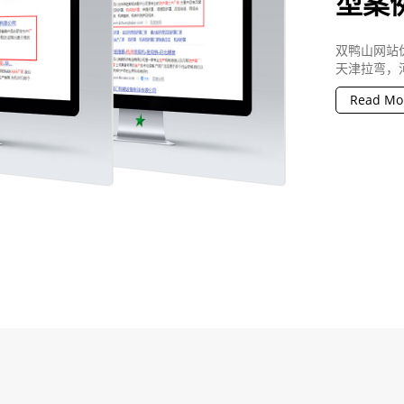
型案
双鸭山网站
天津拉弯，
Read Mo