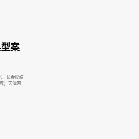
典型案
化：长春膜结
膜；天津网