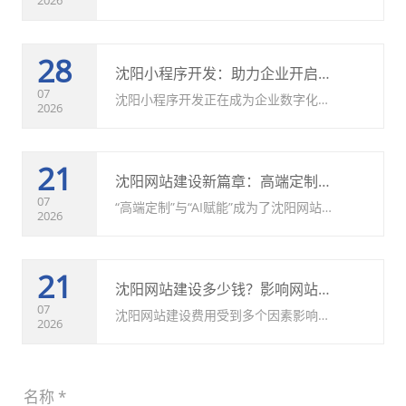
的新型营销方式，通过优化企业内容结
构、提升品牌可信度、匹配用户问题需
28
求，帮助企业获得更多AI搜索曝光机
沈阳小程序开发：助力企业开启数字化发展新模式
会。
07
沈阳小程序开发正在成为企业数字化升
2026
级的重要方向。通过定制化的小程序建
设，企业可以提升服务效率、优化用户
21
体验、拓展营销渠道，实现线上线下融
沈阳网站建设新篇章：高端定制、AI赋能与世纪兴的AAA级信用承诺
合发展。未来，随着市场需求持续增
07
“高端定制”与“AI赋能”成为了沈阳网站
2026
长，小程序将在更多领域创造价值，帮
建设领域不可忽视的两大趋势，而世纪
助企业获得更大的发展空间。
兴做网站公司则以其前瞻性的布局和严
21
谨的执行，将这两者与AAA级信用标准
沈阳网站建设多少钱？影响网站开发报价的因素全面介绍
深度结合，为沈阳乃至全国的企业提供
07
沈阳网站建设费用受到多个因素影响，
2026
着前所未有的数字解决方案。
包括网站类型、设计要求、功能复杂程
度、开发方式以及后期服务等。因此，
17
不同企业的网站建设报价可能存在较大
迎接数字化浪潮：2026沈阳技术信用型网站建设公司推荐与实用指南