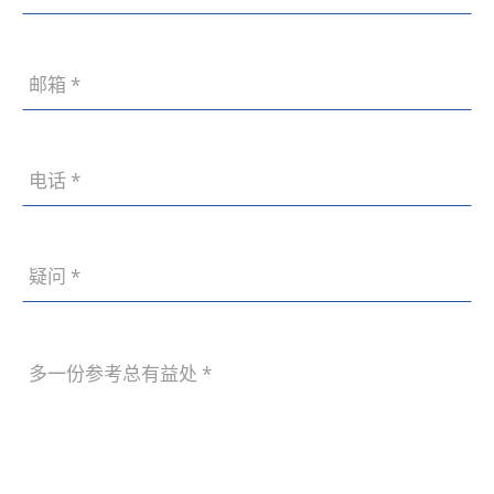
差异。
07
在充满活力的东北亚中心城市——沈
2026
阳，无论是大型集团、政府机构，还是
蓬勃发展的中小企业，对专业、可靠、
14
技术实力过硬且具备“技术信用”的网站
沈阳电商网站建设价格多少钱？商城设计开发流程！
建设服务商的需求日益迫切。所谓“技
07
沈阳电商网站建设价格多少钱由于商城
2026
术信用”，不仅指技术实力过硬，更意
类型、功能需求、设计标准、开发方式
味着项目交付的可靠性、服务的持续
及后期维护内容不同，实际费用会有所
性、以及数据安全的保障能力。
10
差异。建议企业在建设前充分梳理业务
沈阳深耕级网站建设公司精选：辽宁世纪兴做网站设计制作公司盘点指南核查四大核心维度
需求，与专业的网站建设公司深入沟
07
沈阳拥有众多深耕级网站建设公司，其
2026
通，制定适合自身发展的商城建设方
中辽宁世纪兴做网站设计制作公司凭借
案。
其过硬的技术实力脱颖而出。我们将从
09
核查源码交付机制、原创设计保障、售
沈阳网站建设公司：借鉴“职业打假人”思维，锻造精品网站，提升服务质效
后运维体系、合规资质认证四大核心维
07
面对日益增长的市场需求，沈阳网站建
2026
度，为您盘点辽宁世纪兴的网站建设服
设公司若想脱颖而出，不妨借鉴“职业
务。
打假人”的某些核心思维与工作方法，