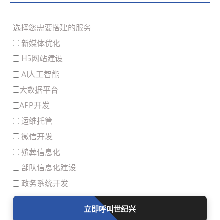
将“打假”的“要素”融入自身运营，从而
有效提升项目质量与服务效率，实现从
选择您需要搭建的服务
“量”到“质”的飞跃。
新媒体优化
H5网站建设
AI人工智能
大数据平台
APP开发
运维托管
微信开发
殡葬信息化
部队信息化建设
政务系统开发
立即呼叫世纪兴
滑动留言